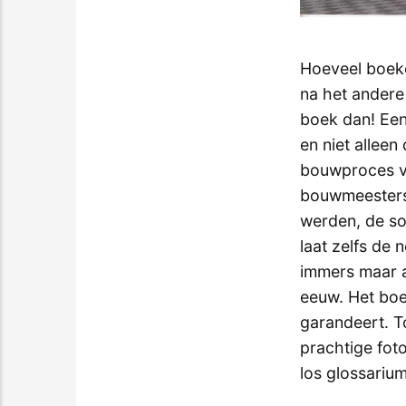
Hoeveel boeke
na het andere 
boek dan! Een
en niet allee
bouwproces va
bouwmeesters.
werden, de so
laat zelfs de
immers maar a
eeuw. Het boek
garandeert. T
prachtige fot
los glossarium