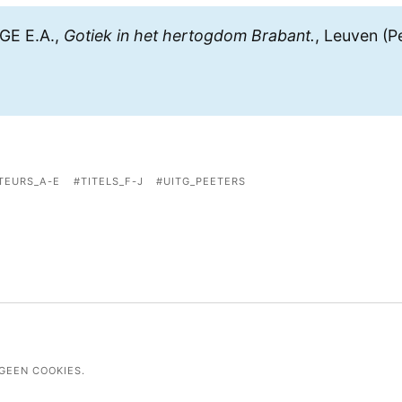
GE E.A.,
Gotiek in het hertogdom Brabant.
, Leuven (P
TEURS_A-E
TITELS_F-J
UITG_PEETERS
GEEN COOKIES.