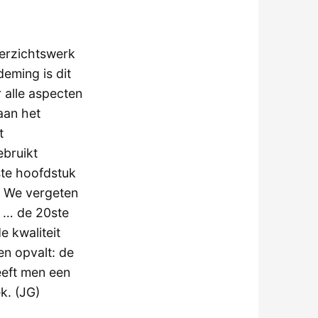
verzichtswerk
deming is dit
 alle aspecten
aan het
t
ebruikt
te hoofdstuk
e. We vergeten
t … de 20ste
e kwaliteit
en opvalt: de
eeft men een
k. (JG)