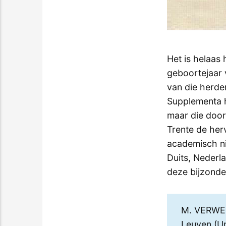
Het is helaas
geboortejaar 
van die herde
Supplementa h
maar die door
Trente de her
academisch niv
Duits, Nederl
deze bijzonde
M. VERWEI
Leuven (Un