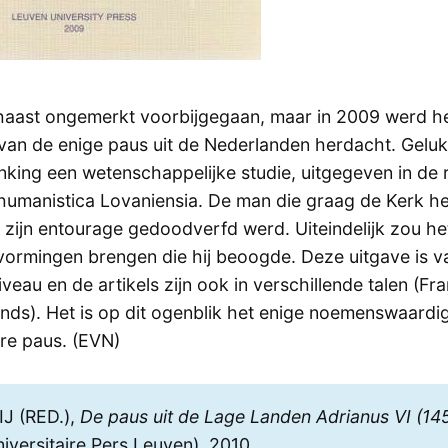
 haast ongemerkt voorbijgegaan, maar in 2009 werd h
van de enige paus uit de Nederlanden herdacht. Geluk
nking een wetenschappelijke studie, uitgegeven in de 
umanistica Lovaniensia. De man die graag de Kerk h
 zijn entourage gedoodverfd werd. Uiteindelijk zou he
vormingen brengen die hij beoogde. Deze uitgave is 
eau en de artikels zijn ook in verschillende talen (Fra
ands). Het is op dit ogenblik het enige noemenswaardi
re paus. (EVN)
J (RED.),
De paus uit de Lage Landen Adrianus VI (14
iversitaire Pers Leuven), 2010