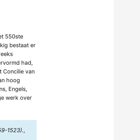
et 550ste
kig bestaat er
reeks
ervormd had,
t Concilie van
van hoog
ns, Engels,
ge werk over
59-1523).
,