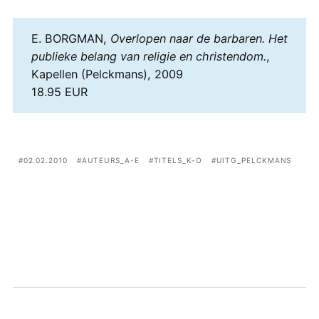
E. BORGMAN,
Overlopen naar de barbaren. Het
publieke belang van religie en christendom.
,
Kapellen (Pelckmans), 2009
18.95 EUR
02.02.2010
AUTEURS_A-E
TITELS_K-O
UITG_PELCKMANS